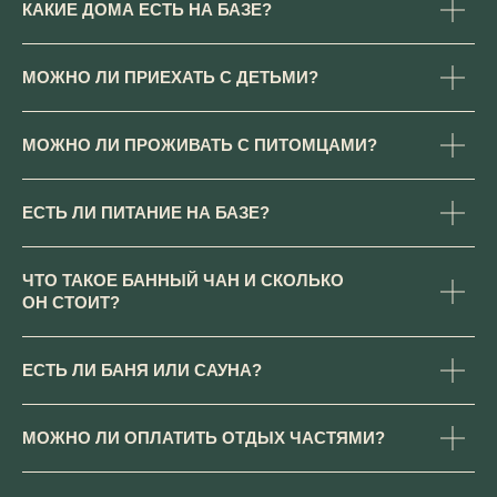
КАКИЕ ДОМА ЕСТЬ НА БАЗЕ?
СТЕПАНЬКОВО
Яндекс.карты
2ГИС
Режим работы отдела
бронирования с 9:00 до 24:00
МОЖНО ЛИ ПРИЕХАТЬ С ДЕТЬМИ?
+7 (495) 150-39-08
Telegram
МОЖНО ЛИ ПРОЖИВАТЬ С ПИТОМЦАМИ?
Проверить даты и забронировать
Получить обратный звонок
ЕСТЬ ЛИ ПИТАНИЕ НА БАЗЕ?
ЧТО ТАКОЕ БАННЫЙ ЧАН И СКОЛЬКО
ОН СТОИТ?
ЕСТЬ ЛИ БАНЯ ИЛИ САУНА?
МОЖНО ЛИ ОПЛАТИТЬ ОТДЫХ ЧАСТЯМИ?