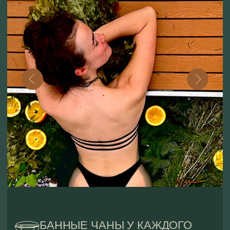
БАННЫЕ ЧАНЫ У КАЖДОГО
ДОМА
На территории каждого дома установлен
банный чан, вмещаемостью до 6 человек. К нему
мы предлагаем самый большой выбор
наполнений: еловые, цитрусовые, молочные,
с сервировкой мини стола для романтических
вечеров, с уточками для детей и другие виды
наполнений.
Последняя сдача готового чана не позднее 22
часов
Стоимость без
Стоимость
наполнения:
с наполнением:
5500 РУБЛЕЙ
ОТ 6500 РУБЛЕЙ