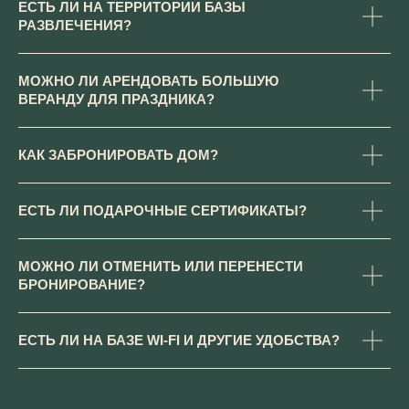
ЕСТЬ ЛИ НА ТЕРРИТОРИИ БАЗЫ
РАЗВЛЕЧЕНИЯ?
МОЖНО ЛИ АРЕНДОВАТЬ БОЛЬШУЮ
ВЕРАНДУ ДЛЯ ПРАЗДНИКА?
КАК ЗАБРОНИРОВАТЬ ДОМ?
ЕСТЬ ЛИ ПОДАРОЧНЫЕ СЕРТИФИКАТЫ?
МОЖНО ЛИ ОТМЕНИТЬ ИЛИ ПЕРЕНЕСТИ
БРОНИРОВАНИЕ?
БАРСКИЕ ПОЛЯ
ЕСТЬ ЛИ НА БАЗЕ WI-FI И ДРУГИЕ УДОБСТВА?
ИП Резниченко В.Ю. ИНН 502016199950
Юридическая информация
Правила проживания и бронирования
Договор оферты