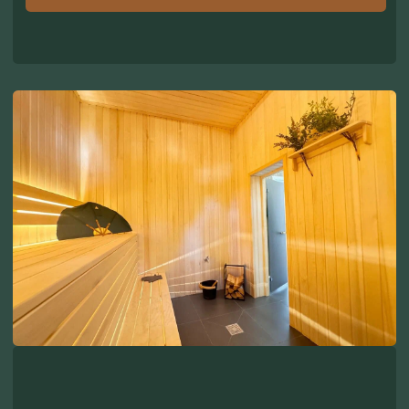
баня, которую вы можете дополнительно
заказать к проживанию в этих домиках.
В доме
«Барский дом»
есть собственная сауна,
которую вы можете также дополнительно
заказать при проживании в этом доме.
*Последняя сдача готовой бани/сауны не
позднее 21-00
Стоимость бани и сауны:
6000 РУБЛЕЙ / ЗА 4 ЧАСА
Дополнительные услуги:
ПРОГРАММА
ПАРЕНИЯ ОТ
ПАРИЛЬЩИКА
Стоимость:
УТОЧНЯЙТЕ У
МЕНЕДЖЕРА
МАССАЖ ПОСЛЕ БАНИ
Стоимость:
7 000 РУБ. / 60 МИН. / 1
ГОСТЬ