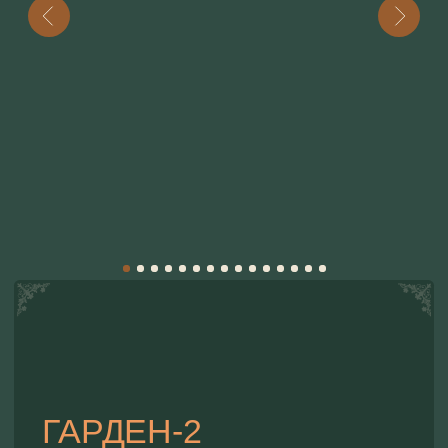
ГАРДЕН-2
Тип размещения:
4 спальных мест, 55 кв.м., двухэтажный,
полностью огорожен
СМОТРЕТЬ 3D-КАРТУ ДОМА
СМОТРЕТЬ КАРТУ БАЗЫ ОТДЫХА
Оснащенность территории дома:
беседка
банный чан
мангальная зона
обеденная зона
Стоимость при двухместном размещении:
ВС-ЧТ ОТ 8000
₽
/ 1 НОЧЬ
ПТ-СБ ОТ 13 000₽ / 1 НОЧЬ
*Банный чан и наполнение для него, а также баня
оплачиваются отдельно от стоимости аренды
дома.