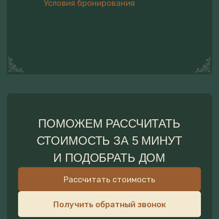
ПЛАНИРОВКА
КУХНЯ
У всех домов на первом этаже
Перец, соль, чай. Сахар. М
находится кухня с обеденным столом
растительное
на четверых, гостиная с двухспальным
Вся необходимая посуда 
диваном и санузел, на втором этаже
сервировки и приготовле
находится двухспальнаяя кровать
еды
с видом на лес, защитная сетка-гамак
для детей.
Холодильник, микроволнов
плита индукционная, чайн
Бутилированная вода для
питья
Обеденный стол на 4 чело
Полотенце, салфетки для
уборки, губки для посуды.
Жидкое мыло, средство д
мытья посуды