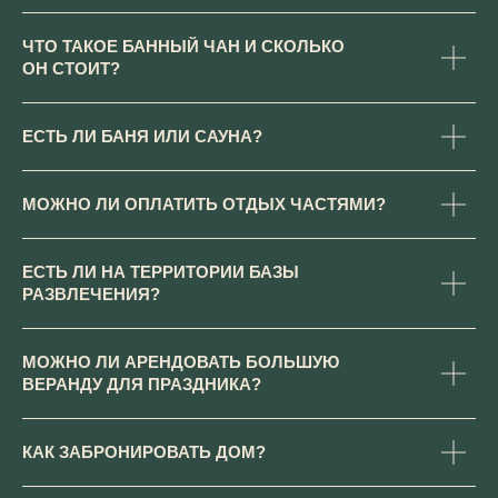
ЧТО ТАКОЕ БАННЫЙ ЧАН И СКОЛЬКО
ОН СТОИТ?
ЕСТЬ ЛИ БАНЯ ИЛИ САУНА?
МОЖНО ЛИ ОПЛАТИТЬ ОТДЫХ ЧАСТЯМИ?
БАРСКИЕ ПОЛЯ
ЕСТЬ ЛИ НА ТЕРРИТОРИИ БАЗЫ
РАЗВЛЕЧЕНИЯ?
ИП Резниченко В.Ю. ИНН 502016199950
Юридическая информация
МОЖНО ЛИ АРЕНДОВАТЬ БОЛЬШУЮ
Правила проживания и бронирования
ВЕРАНДУ ДЛЯ ПРАЗДНИКА?
Договор оферты
Политика конфиденциальности
КАК ЗАБРОНИРОВАТЬ ДОМ?