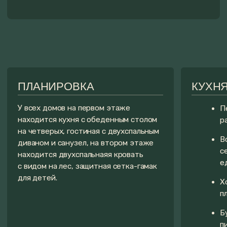
БАНЯ У GARDEN-1
БАННЫЕ ЧАНЫ
И GARDEN-4
На территории каждого дома
установлен банный чан от 2 до 4
У перечисленных домов есть
человек. К нему мы предлагаем сам
собственная баня, которую вы можете
большой выбор наполнений: еловые,
заказать дополнительно
цитрусовые, молочные, с сервировк
к проживанию.
мини стола для романтических
А еще, мы предлагаем программу
вечеров, с уточками для детей и
парения от парильщика и массаж после
другие виды наполнений.
бани.
СТОИМОСТЬ БАНИ:
Читать подробнее
ОТ 6000 РУБЛЕЙ/ 4 ЧАСА
Закрыть