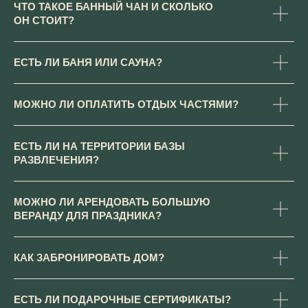
ЧТО ТАКОЕ БАННЫЙ ЧАН И СКОЛЬКО
ОН СТОИТ?
ЕСТЬ ЛИ БАНЯ ИЛИ САУНА?
МОЖНО ЛИ ОПЛАТИТЬ ОТДЫХ ЧАСТЯМИ?
ЕСТЬ ЛИ НА ТЕРРИТОРИИ БАЗЫ
БАРСКИЕ ПОЛЯ
РАЗВЛЕЧЕНИЯ?
ИП Резниченко В.Ю. ИНН 502016199950
Юридическая информация
МОЖНО ЛИ АРЕНДОВАТЬ БОЛЬШУЮ
Правила проживания и бронирования
ВЕРАНДУ ДЛЯ ПРАЗДНИКА?
Договор оферты
Политика конфиденциальности
КАК ЗАБРОНИРОВАТЬ ДОМ?
ЕСТЬ ЛИ ПОДАРОЧНЫЕ СЕРТИФИКАТЫ?