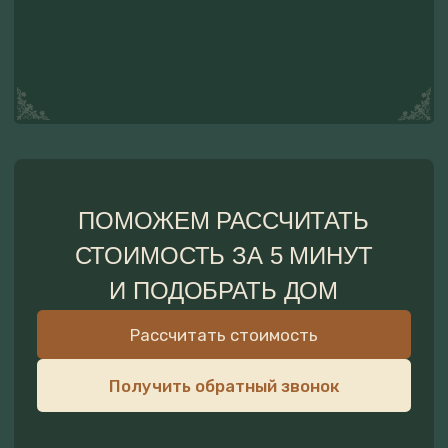
ПЛАНИРОВКА
КУХНЯ
У всех домов на первом этаже
Перец, соль, чай. Сахар. М
находится кухня с обеденным столом
растительное
на четверых, гостиная с двухспальным
Вся необходимая посуда 
диваном и санузел, на втором этаже
сервировки и приготовле
находится двухспальнаяя кровать
еды
с видом на лес, защитная сетка-гамак
для детей.
Холодильник, микроволнов
плита индукционная, чайн
Бутилированная вода для
питья
Обеденный стол на 4 чело
Полотенце, салфетки для
уборки, губки для посуды.
Жидкое мыло, средство д
мытья посуды