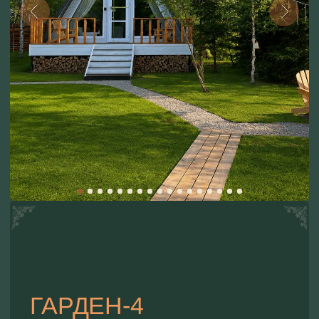
ГАРДЕН-4
Тип размещения:
4 спальных мест, 55 кв.м., двухэтажный,
полностью огорожен
СМОТРЕТЬ КАРТУ БАЗЫ ОТДЫХА
Оснащенность территории дома:
баня
банный чан
мангальная зона
обеденная зона
Стоимость при двухместном размещении:
ВС-ЧТ ОТ 8000₽/ 1 НОЧЬ
ПТ-СБ ОТ 13 000₽ / 1 НОЧЬ
*Банный чан и наполнение для него, а также баня
оплачиваются отдельно от стоимости аренды
дома.
Выбрать банный чан и наполнение