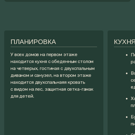
БАНЯ У GARDEN-1
БАННЫЕ ЧАНЫ
И GARDEN-4
На территории каждого дома
установлен банный чан от 2 до 4
У перечисленных домов есть
человек. К нему мы предлагаем сам
собственная баня, которую вы можете
большой выбор наполнений: еловые,
заказать дополнительно
цитрусовые, молочные, с сервировк
к проживанию.
мини стола для романтических
А еще, мы предлагаем программу
вечеров, с уточками для детей и
парения от парильщика и массаж после
другие виды наполнений.
бани.
СТОИМОСТЬ БАНИ:
Читать подробнее
ОТ 6000 РУБЛЕЙ/ 4 ЧАСА
Закрыть