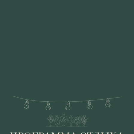
2 ДЕНЬ
Завтрак
Халаты, тапочки
Массаж в доме для двоих гостей
Чайная церемония
Подобрать программу с менеджером
Собрать свою идеальную Vip-программу