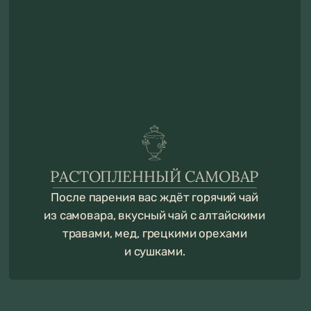
1 ДЕНЬ
Проживание в одном из домов с баней
на территории
Баня на один вечер
Услуга банщика с церемонией парения
Холодный еловый настил
Распаренные березовые веники
Самовар с горячим чаем
Чан с еловыми ветками