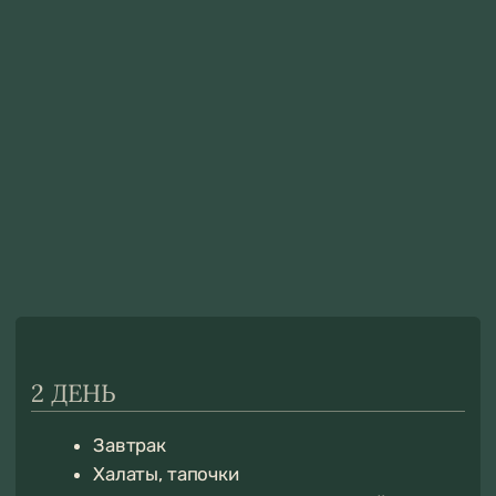
КОНТАКТЫ
МОСКОВСКАЯ ОБЛАСТЬ,
НОВОРИЖСКОЕ ШОССЕ, Д.
СТЕПАНЬКОВО
Яндекс.карты
2ГИС
Режим работы отдела
бронирования с 9:00 до 24:00
+7 (495) 150-39-08
Telegram