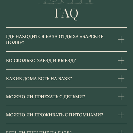
ГДЕ НАХОДИТСЯ БАЗА ОТДЫХА «БАРСКИЕ
ПОЛЯ»?
БАРСКИЕ ПОЛЯ
ВО СКОЛЬКО ЗАЕЗД И ВЫЕЗД?
ИП Резниченко В.Ю. ИНН 502016199950
Юридическая информация
КАКИЕ ДОМА ЕСТЬ НА БАЗЕ?
Правила проживания и бронирования
Договор оферты
Политика конфиденциальности
МОЖНО ЛИ ПРИЕХАТЬ С ДЕТЬМИ?
МОЖНО ЛИ ПРОЖИВАТЬ С ПИТОМЦАМИ?
ЕСТЬ ЛИ ПИТАНИЕ НА БАЗЕ?