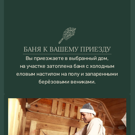
професииональный банщик и проводит
церемонию парения для каждого гостя.
МАССАЖ
После церемонии парения в домик
придет массажист и сделает
расслабляющий массаж.