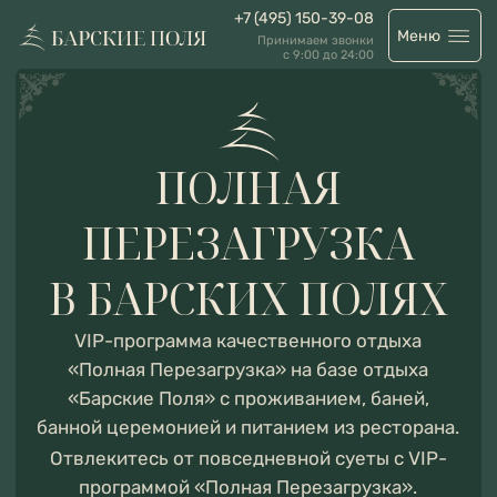
+7 (495) 150-39-08
Меню
Принимаем звонки
с 9:00 до 24:00
ПОЛНАЯ
ПЕРЕЗАГРУЗКА
В БАРСКИХ ПОЛЯХ
VIP-программа качественного отдыха
«Полная Перезагрузка» на базе отдыха
«Барские Поля» с проживанием, баней,
банной церемонией и питанием из ресторана.
Отвлекитесь от повседневной суеты с VIP-
программой «Полная Перезагрузка».
Почувствуйте себя заново родившимся
и отдохнувшим.
Выбирайте, что будет входить в Вашу
программу «Полная Перезагрузка» или
рассчитайте стоимость напрямую
с менеджером.