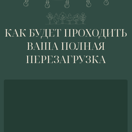
БАНЯ К ВАШЕМУ ПРИЕЗДУ
Вы приезжаете в выбранный дом,
на участке затоплена баня с холодным
еловым настилом на полу и запаренными
берёзовыми вениками.
ЦЕРЕМОНИЯ ПАРЕНИЯ
К удобному вам времени приходит