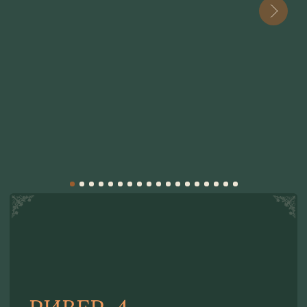
РИВЕР-4
Тип размещения:
4 спальных мест, 55 кв.м., двухэтажный, живая
изгородь, своя территория и банный чан
СМОТРЕТЬ 3D-КАРТУ ДОМА
СМОТРЕТЬ КАРТУ БАЗЫ ОТДЫХА
Оснащенность территории дома:
свой мост на полуостров
банный чан
мангальная зона
беседка с качелей и обеденным столом
обеденная зона
Стоимость при двухместном размещении: