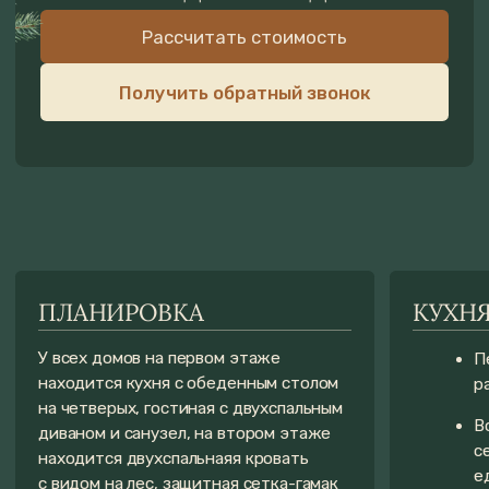
НАЛИЧИЕ МАГАЗИНОВ
ОРГАНИЗАЦИЯ ПИТАНИЯ
ВБЛИЗИ
Все наши дома оснащены
для самостоятельного
В 3 км от нас есть «Магнит»
приготовления еды. Либо вы можете
и «Пятёрочка», а в каждом доми
заказать вкусные блюда с нашей кухни,
есть вся необходимая посуда
которые мы доставим прямо к вашей
и техника для приготовления
двери или в летнее кафе. Для выбора
собственных блюд.
завтрака, а также заказа обеда
При необходимости доставки
и ужина просто отсканируйте QR-код
продуктов, вы можете её оформи
в вашем домике. Меню
у Пятёрочки и ВкусВилла, курьер
также размещено на территории
доставит на ресепшн.
летнего кафе.
Смотреть меню