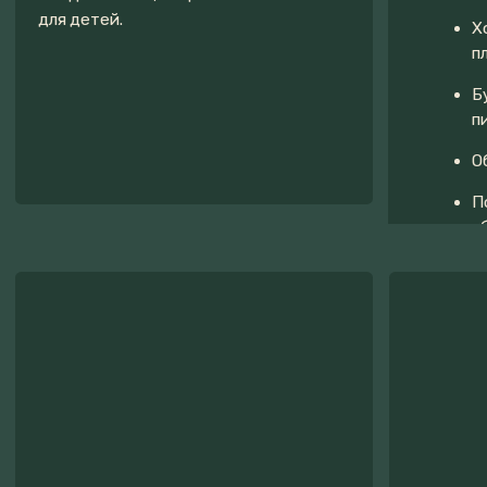
Закрыть
ПОМОЩЬ
С БРОНИРОВАНИЕМ
Оставляйте заявку, мы с радостью Вам поможем
в подборе дома и ответим на все вопросы!
+7
Я согласен(на) с
Политикой
конфиденциальности