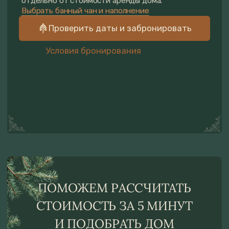
ПЛАНИРОВКА
КУХНЯ
У всех домов на первом этаже
Перец, соль, чай. Сахар. М
находится кухня с обеденным столом
растительное
на четверых, гостиная с двухспальным
Вся необходимая посуда 
диваном и санузел, на втором этаже
сервировки и приготовле
находится двухспальнаяя кровать
еды
с видом на лес, защитная сетка-гамак
для детей.
Холодильник, микроволнов
плита индукционная, чайн
Бутилированная вода для
питья
Обеденный стол на 4 чело
Полотенце, салфетки для
уборки, губки для посуды.
Жидкое мыло, средство д
мытья посуды