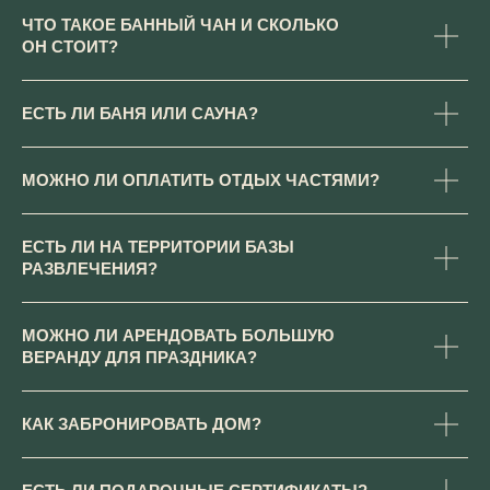
ЧТО ТАКОЕ БАННЫЙ ЧАН И СКОЛЬКО
ОН СТОИТ?
ЕСТЬ ЛИ БАНЯ ИЛИ САУНА?
МОЖНО ЛИ ОПЛАТИТЬ ОТДЫХ ЧАСТЯМИ?
КОНТАКТЫ
ЕСТЬ ЛИ НА ТЕРРИТОРИИ БАЗЫ
РАЗВЛЕЧЕНИЯ?
МОЖНО ЛИ АРЕНДОВАТЬ БОЛЬШУЮ
МОСКОВСКАЯ ОБЛАСТЬ,
ВЕРАНДУ ДЛЯ ПРАЗДНИКА?
НОВОРИЖСКОЕ ШОССЕ, Д.
СТЕПАНЬКОВО
Яндекс.карты
2ГИС
КАК ЗАБРОНИРОВАТЬ ДОМ?
Режим работы отдела
бронирования с 9:00 до 24:00
+7 (495) 150-39-08