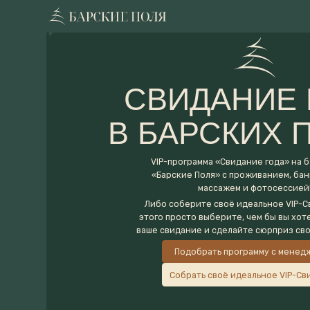
СВИДАНИЕ ГО
В БАРСКИХ ПО
VIP-программа «Свидание года» на базе отд
«Барские Поля» с проживанием, банным чан
массажем и фотосессией!
Либо соберите своё идеальное VIP-Свидание,
этого просто выберите, чем бы вы хотели напо
ваше свидание и сделайте сюрприз своей поло
Подобрать программу с менеджером
Собрать своё идеальное VIP-Свидание