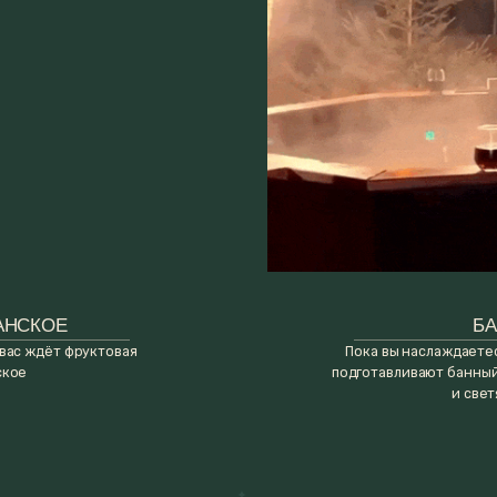
Е
БАННЫЙ ЧАН
т фруктовая
Пока вы наслаждаетесь фруктами и нап
подготавливают банный чан Любви с ел
и светящимися камням