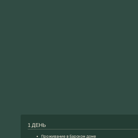
1 ДЕНЬ
Проживание в Барском доме
Романтические атрибуты (шары)
Массаж для двоих
Фруктовая тарелка
Шампанское
Банный чан Любви