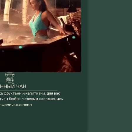
итками, для вас
овым наполнением
и