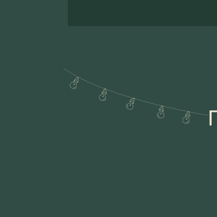
ПР
Про