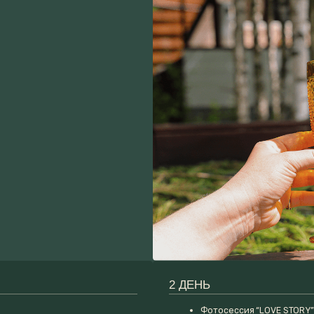
2 ДЕНЬ
Фотосессия “LOVE STORY”в домике 1
час
Банный чан с еловым наполнением
Подобрать программу с менеджером
Собрать своё идеальное VIP-Свидание