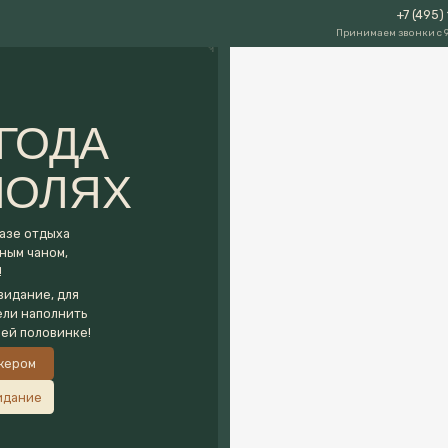
+7 (495) 150-39-08
Принимаем звонки с 9:00 до 24:00
ДА
ЛЯХ
ыха
ом,
 для
лнить
винке!